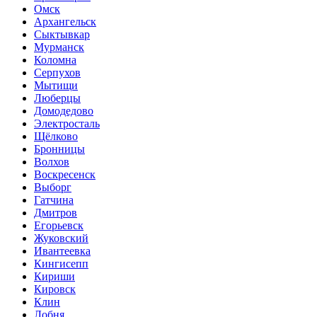
Омск
Архангельск
Сыктывкар
Мурманск
Коломна
Серпухов
Мытищи
Люберцы
Домодедово
Электросталь
Щёлково
Бронницы
Волхов
Воскресенск
Выборг
Гатчина
Дмитров
Егорьевск
Жуковский
Ивантеевка
Кингисепп
Кириши
Кировск
Клин
Лобня