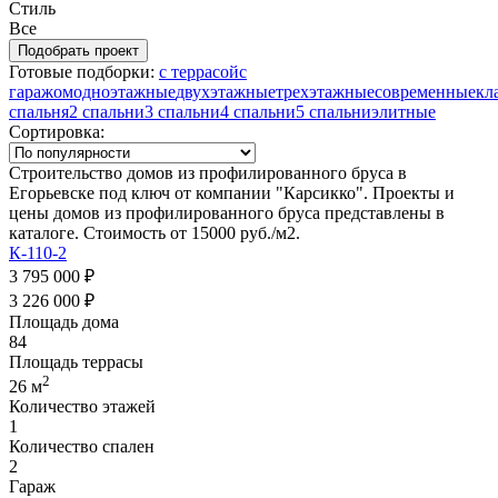
Стиль
Все
Готовые подборки:
с террасой
с
гаражом
одноэтажные
двухэтажные
трехэтажные
современные
кл
спальня
2 спальни
3 спальни
4 спальни
5 спальни
элитные
Сортировка:
Строительство домов из профилированного бруса в
Егорьевске под ключ от компании "Карсикко". Проекты и
цены домов из профилированного бруса представлены в
каталоге. Стоимость от 15000 руб./м2.
К-110-2
3 795 000 ₽
3 226 000 ₽
Площадь дома
84
Площадь террасы
2
26 м
Количество этажей
1
Количество спален
2
Гараж