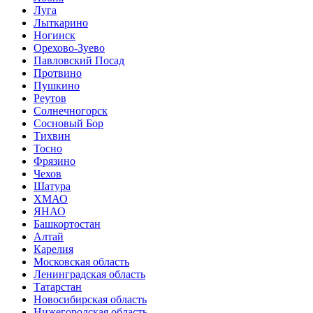
Луга
Лыткарино
Ногинск
Орехово-Зуево
Павловский Посад
Протвино
Пушкино
Реутов
Солнечногорск
Сосновый Бор
Тихвин
Тосно
Фрязино
Чехов
Шатура
ХМАО
ЯНАО
Башкортостан
Алтай
Карелия
Московская область
Ленинградская область
Татарстан
Новосибирская область
Нижегородская область