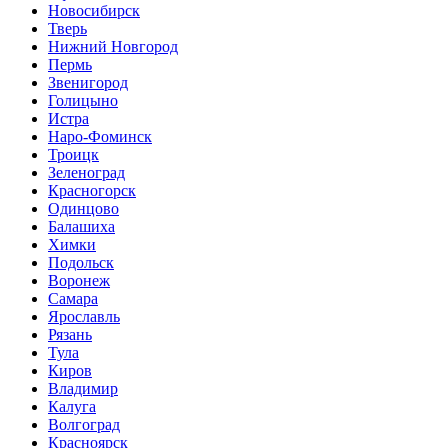
Новосибирск
Тверь
Нижний Новгород
Пермь
Звенигород
Голицыно
Истра
Наро-Фоминск
Троицк
Зеленоград
Красногорск
Одинцово
Балашиха
Химки
Подольск
Воронеж
Самара
Ярославль
Рязань
Тула
Киров
Владимир
Калуга
Волгоград
Красноярск